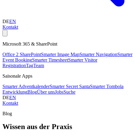
DE
EN
Kontakt
Microsoft 365 & SharePoint
Office 2 SharePoint
Smarter Image Map
Smarter Navigation
Smarter
Event Booking
Smarter Timesheet
Smarter Visitor
Registration
TagTeam
Saisonale Apps
Smarter Adventkalender
Smarter Secret Santa
Smarter Tombola
Entwicklung
Blog
Über uns
Jobs
Suche
DE
EN
Kontakt
Blog
Wissen aus der Praxis