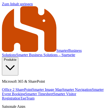
Zum Inhalt springen
Smarter
Business
Solutions
Smarter Business Solutions – Startseite
Produkte
Microsoft 365 & SharePoint
Office 2 SharePoint
Smarter Image Map
Smarter Navigation
Smarter
Event Booking
Smarter Timesheet
Smarter Visitor
Registration
TagTeam
Saisonale Apps