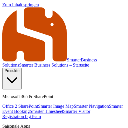
Zum Inhalt springen
Smarter
Business
Solutions
Smarter Business Solutions – Startseite
Produkte
Microsoft 365 & SharePoint
Office 2 SharePoint
Smarter Image Map
Smarter Navigation
Smarter
Event Booking
Smarter Timesheet
Smarter Visitor
Registration
TagTeam
Saisonale Apps