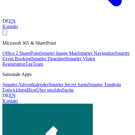
DE
EN
Kontakt
Microsoft 365 & SharePoint
Office 2 SharePoint
Smarter Image Map
Smarter Navigation
Smarter
Event Booking
Smarter Timesheet
Smarter Visitor
Registration
TagTeam
Saisonale Apps
Smarter Adventkalender
Smarter Secret Santa
Smarter Tombola
Entwicklung
Blog
Über uns
Jobs
Suche
DE
EN
Kontakt