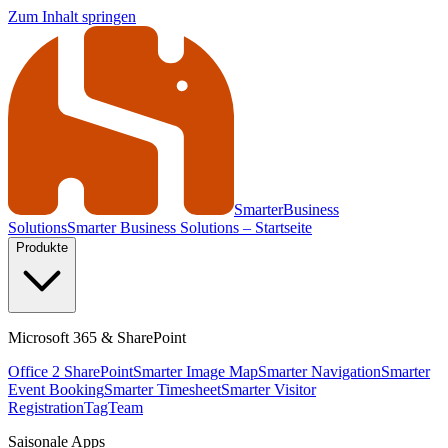
Zum Inhalt springen
Smarter
Business
Solutions
Smarter Business Solutions – Startseite
Produkte
Microsoft 365 & SharePoint
Office 2 SharePoint
Smarter Image Map
Smarter Navigation
Smarter
Event Booking
Smarter Timesheet
Smarter Visitor
Registration
TagTeam
Saisonale Apps