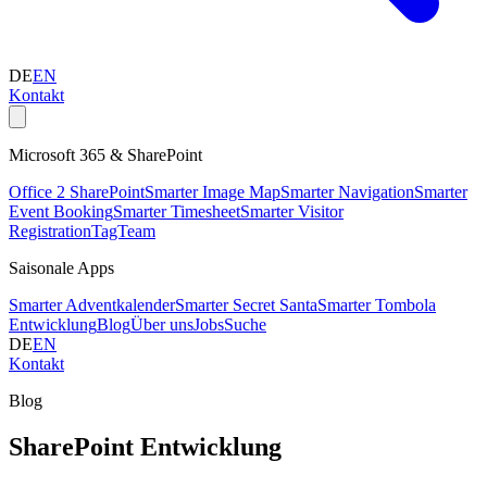
DE
EN
Kontakt
Microsoft 365 & SharePoint
Office 2 SharePoint
Smarter Image Map
Smarter Navigation
Smarter
Event Booking
Smarter Timesheet
Smarter Visitor
Registration
TagTeam
Saisonale Apps
Smarter Adventkalender
Smarter Secret Santa
Smarter Tombola
Entwicklung
Blog
Über uns
Jobs
Suche
DE
EN
Kontakt
Blog
SharePoint Entwicklung