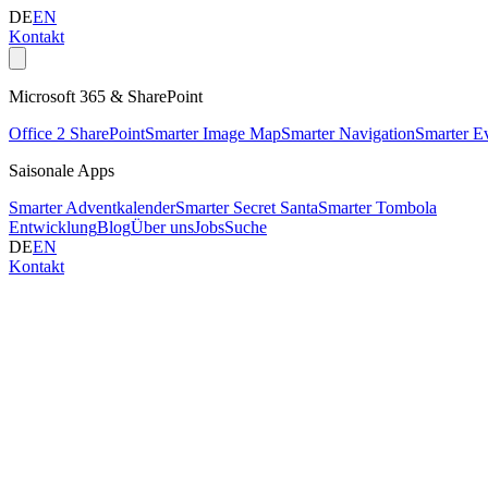
DE
EN
Kontakt
Microsoft 365 & SharePoint
Office 2 SharePoint
Smarter Image Map
Smarter Navigation
Smarter E
Saisonale Apps
Smarter Adventkalender
Smarter Secret Santa
Smarter Tombola
Entwicklung
Blog
Über uns
Jobs
Suche
DE
EN
Kontakt