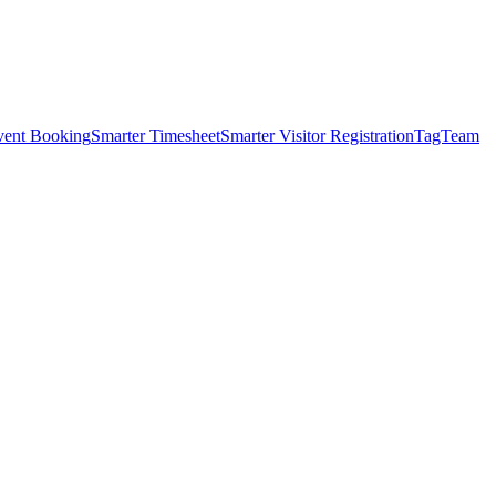
vent Booking
Smarter Timesheet
Smarter Visitor Registration
TagTeam