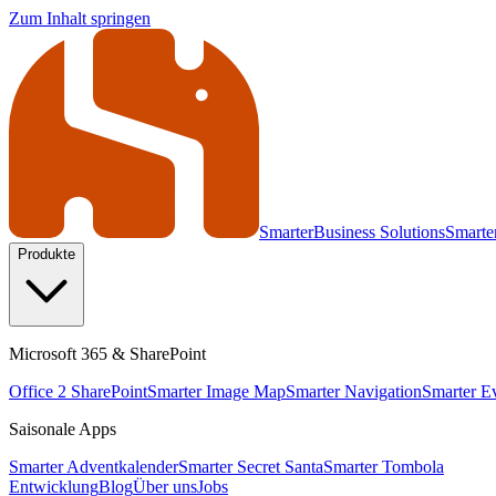
Zum Inhalt springen
Smarter
Business Solutions
Smarter
Produkte
Microsoft 365 & SharePoint
Office 2 SharePoint
Smarter Image Map
Smarter Navigation
Smarter E
Saisonale Apps
Smarter Adventkalender
Smarter Secret Santa
Smarter Tombola
Entwicklung
Blog
Über uns
Jobs