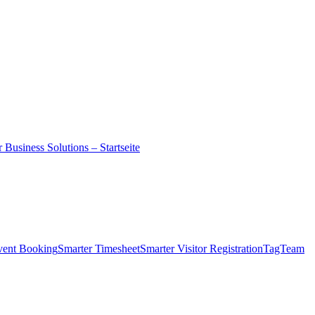
 Business Solutions – Startseite
vent Booking
Smarter Timesheet
Smarter Visitor Registration
TagTeam