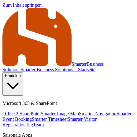
Zum Inhalt springen
Smarter
Business
Solutions
Smarter Business Solutions – Startseite
Produkte
Microsoft 365 & SharePoint
Office 2 SharePoint
Smarter Image Map
Smarter Navigation
Smarter
Event Booking
Smarter Timesheet
Smarter Visitor
Registration
TagTeam
Saisonale Apps