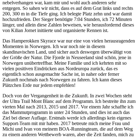
nebelverhangen war, kam mir und wohl auch anderen sehr
entgegen. So sahen wir nicht, dass es auf dem Grat links und rechts
200, 300 m in die Tiefe ging. Ich belegte Platz zehn und war damit
hochzufrieden. Der Sieger benötigte 7:04 Stunden, ich 72 Minuten
länger, und allein diese Zahlen beweisen, wie herausfordernd dieses
von Kilian Jornet initiierte und organisierte Rennen ist.
Das Hamperokken Skyrace war nur eine von vielen herausragenden
Momenten in Norwegen. Ich war noch nie in diesem
skandinavischen Land, und sicher auch deswegen überwältigt von
der Größe der Natur. Die Fjorde in Neuseeland sind schön, jene in
Norwegen unübertreffbar. Meine Familie und ich kehrten mit so
vielen positiven Eindrücken aus Nordeuropa zurück, das es
eigentlich schon ausgemachte Sache ist, in naher oder ferner
Zukunft nochmals nach Norwegen zu fahren. Ich kann dieses
Plätzchen Erde nur jedem empfehlen!
Doch von der Vergangenheit in die Zukunft. In zwei Wochen steht
der Ultra Trail Mont Blanc auf dem Programm. Ich bestreite ihn zum
vierten Mal nach 2013, 2015 und 2017. Vor einem Jahr schaffte ich
das Mammutprogramm in unter 24 Stunden, und dies ist auch das
Ziel bei dieser Auflage. Erstmals werde ich allerdings kein eigenes
Support-Team mit mir haben. 2017 betreute mich meine Frau und
Michi und Ivan von meinem BOA-Runningteam, die auf dem Weg
zu einem anderen Wettbewerb waren, aber die Zeit fanden, mich zu