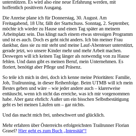
unterstützen. Es wird also eine neue Erfahrung werden, mit
hoffentlich positivem Ausgang.
Die Anreise plane ich für Donnerstag, 30. August. Am
Freitagabend, 18 Uhr, fällt der Startschuss. Sonntag, 2. September,
möchte ich wieder zu Hause und einen Tag später an meinem
Arbeitsplatz sein. Das klingt nach einem etwas stressigen Programm
und ist es auch. Doch es geht nicht anders. Ich bin meiner Frau
dankbar, dass sie zu mir steht und meine Lauf-Abenteuer unterstützt,
gerade jetzt, wo unsere Kinder mehr und mehr Arbeit machen.
Deswegen will ich keinen Tag länger als notwendig von zu Hause
fehlen. Und dann gibt es meinen Beruf, mein Unternehmen. Es
floriert, benötigt aber Pflege und Präsenz.
So teile ich mich in drei, doch ich kenne meine Prioritäten: Familie,
Job, Trailrunning, in dieser Reihenfolge. Beim UTMB will ich mein
Bestes geben und wäre – wie jeder andere auch – klarerweise
enttäuscht, wenn ich nicht das erreiche, was ich mir vorgenommen
habe. Aber ganz ehrlich: Außer um ein bisschen Selbstbestätigung
geht es bei meinen Läufen um – gar nichts.
Und das macht mich frei, unbeschwert und glücklich.
Mehr erfahren über Österreichs erfolgreichsten Trailrunner Florian
Grasel?
Hier geht es zum Buch „Intensität“!