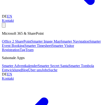
DE
EN
Kontakt
Microsoft 365 & SharePoint
Office 2 SharePoint
Smarter Image Map
Smarter Navigation
Smarter
Event Booking
Smarter Timesheet
Smarter Visitor
Registration
TagTeam
Saisonale Apps
Smarter Adventkalender
Smarter Secret Santa
Smarter Tombola
Entwicklung
Blog
Über uns
Jobs
Suche
DE
EN
Kontakt