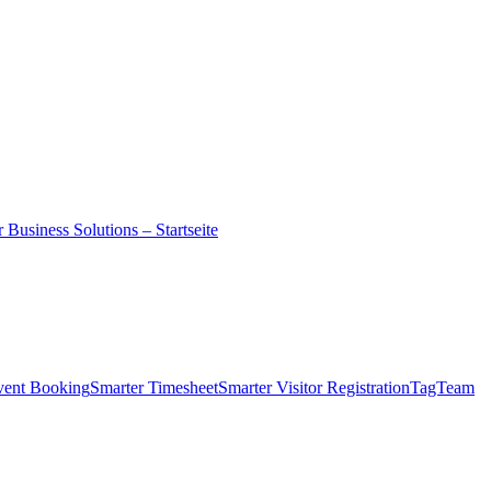
 Business Solutions – Startseite
vent Booking
Smarter Timesheet
Smarter Visitor Registration
TagTeam