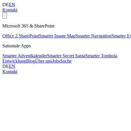
DE
EN
Kontakt
Microsoft 365 & SharePoint
Office 2 SharePoint
Smarter Image Map
Smarter Navigation
Smarter E
Saisonale Apps
Smarter Adventkalender
Smarter Secret Santa
Smarter Tombola
Entwicklung
Blog
Über uns
Jobs
Suche
DE
EN
Kontakt