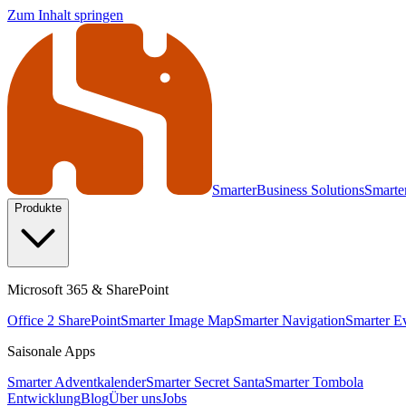
Zum Inhalt springen
Smarter
Business Solutions
Smarter
Produkte
Microsoft 365 & SharePoint
Office 2 SharePoint
Smarter Image Map
Smarter Navigation
Smarter E
Saisonale Apps
Smarter Adventkalender
Smarter Secret Santa
Smarter Tombola
Entwicklung
Blog
Über uns
Jobs