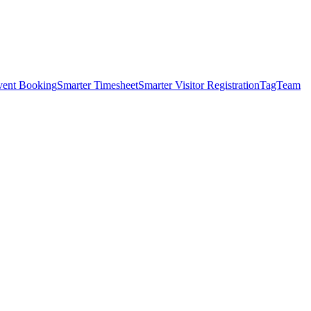
vent Booking
Smarter Timesheet
Smarter Visitor Registration
TagTeam