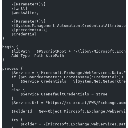
    \[Parameter()\]
    \[int\]
    $weeksAfter,
    \[Parameter()\]
    \[System.Management.Automation.CredentialAttribute(
    \[pscredential\]
    $Credential
)
begin {
    $libPath = $PSScriptRoot + "\\libs\\Microsoft.Exch
    Add-Type -Path $libPath
}
process {
    $Service = \[Microsoft.Exchange.WebServices.Data.Ex
    if ($PSBoundParameters.ContainsKey('Credential')) {
        $Service.Credentials = \[System.Net.NetworkCred
    }
    else {
        $Service.UseDefaultCredentials = $true
    }
    $Service.Url = "https://xx.xxx.at/EWS/Exchange.asmx
    $FolderId = New-Object Microsoft.Exchange.WebServic
    try {
        $Folder = \[Microsoft.Exchange.WebServices.Data