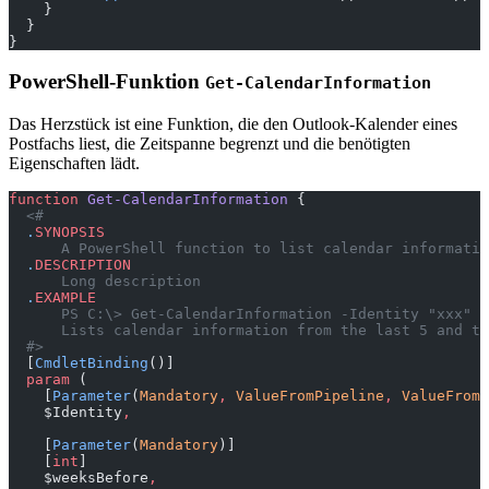
    }
  }
}
PowerShell-Funktion
Get-CalendarInformation
Das Herzstück ist eine Funktion, die den Outlook-Kalender eines
Postfachs liest, die Zeitspanne begrenzt und die benötigten
Eigenschaften lädt.
function
 Get-CalendarInformation
 {
  <#
  .
SYNOPSIS
      A PowerShell function to list calendar informatio
  .
DESCRIPTION
      Long description
  .
EXAMPLE
      PS C:\> Get-CalendarInformation -Identity "xxx" -
      Lists calendar information from the last 5 and th
  #>
  [
CmdletBinding
()]
  param
 (
    [
Parameter
(
Mandatory
,
 ValueFromPipeline
,
 ValueFromP
    $Identity
,
    [
Parameter
(
Mandatory
)]
    [
int
]
    $weeksBefore
,