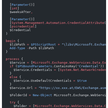
    [
Parameter
()]
    [
int
]
    $weeksAfter
,
    [
Parameter
()]
    [
System.Management.Automation.CredentialAttribute
()
    [
pscredential
]
    $Credential
  )
  begin
 {
    $libPath 
=
 $PSScriptRoot
 +
 "\libs\Microsoft.Exchang
    Add-Type
 -
Path $libPath
  }
  process
 {
    $Service 
=
 [
Microsoft.Exchange.WebServices.Data.Exc
    if
 (
$PSBoundParameters
.ContainsKey(
'Credential'
)) {
      $Service.Credentials 
=
 [
System.Net.NetworkCredent
    }
    else
 {
      $Service.UseDefaultCredentials 
=
 $true
    }
    $Service.Url 
=
 "https://xx.xxx.at/EWS/Exchange.asmx
    $FolderId 
=
 New-Object
 Microsoft.Exchange.WebServic
    try
 {
      $Folder 
=
 [
Microsoft.Exchange.WebServices.Data.Ca