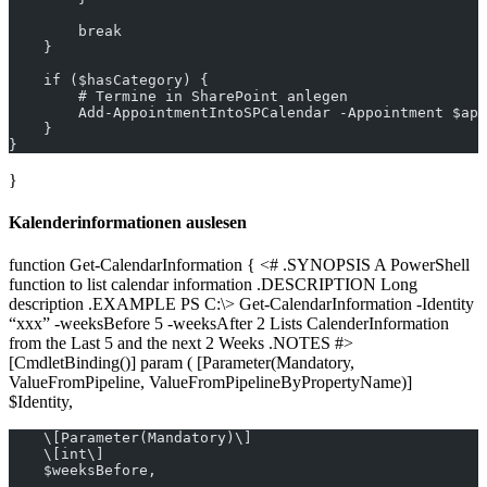
        break
    }
    if ($hasCategory) {
        # Termine in SharePoint anlegen
        Add-AppointmentIntoSPCalendar -Appointment $app
    }
}
}
Kalenderinformationen auslesen
function Get-CalendarInformation { <# .SYNOPSIS A PowerShell
function to list calendar information .DESCRIPTION Long
description .EXAMPLE PS C:\> Get-CalendarInformation -Identity
“xxx” -weeksBefore 5 -weeksAfter 2 Lists CalenderInformation
from the Last 5 and the next 2 Weeks .NOTES #>
[CmdletBinding()] param ( [Parameter(Mandatory,
ValueFromPipeline, ValueFromPipelineByPropertyName)]
$Identity,
    \[Parameter(Mandatory)\]
    \[int\]
    $weeksBefore,