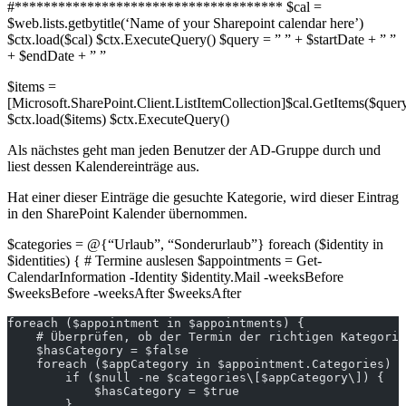
#************************************* $cal =
$web.lists.getbytitle(‘Name of your Sharepoint calendar here’)
$ctx.load($cal) $ctx.ExecuteQuery() $query = ”
” + $startDate + ”
”
+ $endDate + ”
”
$items =
[Microsoft.SharePoint.Client.ListItemCollection]$cal.GetItems($quer
$ctx.load($items) $ctx.ExecuteQuery()
Als nächstes geht man jeden Benutzer der AD-Gruppe durch und
liest dessen Kalendereinträge aus.
Hat einer dieser Einträge die gesuchte Kategorie, wird dieser Eintrag
in den SharePoint Kalender übernommen.
$categories = @{“Urlaub”, “Sonderurlaub”} foreach ($identity in
$identities) { # Termine auslesen $appointments = Get-
CalendarInformation -Identity $identity.Mail -weeksBefore
$weeksBefore -weeksAfter $weeksAfter
foreach ($appointment in $appointments) {
    # Überprüfen, ob der Termin der richtigen Kategorie
    $hasCategory = $false
    foreach ($appCategory in $appointment.Categories) {
        if ($null -ne $categories\[$appCategory\]) {
            $hasCategory = $true
        }