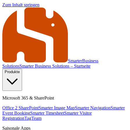
Zum Inhalt springen
Smarter
Business
Solutions
Smarter Business Solutions – Startseite
Produkte
Microsoft 365 & SharePoint
Office 2 SharePoint
Smarter Image Map
Smarter Navigation
Smarter
Event Booking
Smarter Timesheet
Smarter Visitor
Registration
TagTeam
Saisonale Apps