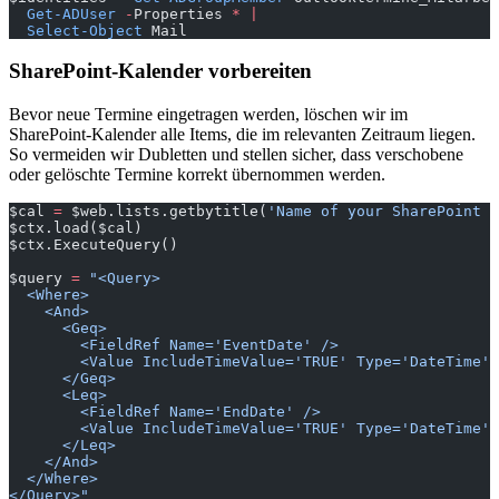
  Get-ADUser
 -
Properties 
*
 |
  Select-Object
 Mail
SharePoint-Kalender vorbereiten
Bevor neue Termine eingetragen werden, löschen wir im
SharePoint-Kalender alle Items, die im relevanten Zeitraum liegen.
So vermeiden wir Dubletten und stellen sicher, dass verschobene
oder gelöschte Termine korrekt übernommen werden.
$cal 
=
 $web.lists.getbytitle(
'Name of your SharePoint c
$ctx.load($cal)
$ctx.ExecuteQuery()
$query 
=
 "<Query>
  <Where>
    <And>
      <Geq>
        <FieldRef Name='EventDate' />
        <Value IncludeTimeValue='TRUE' Type='DateTime'>
      </Geq>
      <Leq>
        <FieldRef Name='EndDate' />
        <Value IncludeTimeValue='TRUE' Type='DateTime'>
      </Leq>
    </And>
  </Where>
</Query>"