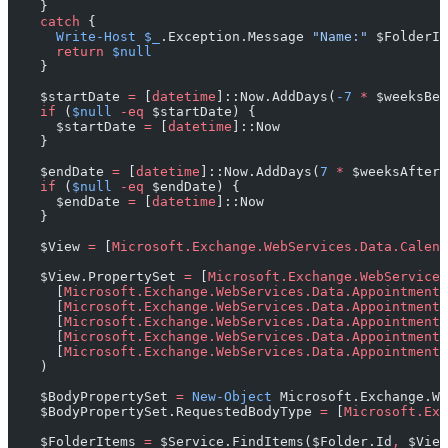
    }
    catch
 {
      Write-Host
 $_
.Exception.Message 
"Name:"
 $FolderId
      return
 $null
    }
    $startDate 
=
 [
datetime
]::Now.AddDays(
-7
 *
 $weeksBef
    if
 (
$null
 -eq
 $startDate) {
      $startDate 
=
 [
datetime
]::Now
    }
    $endDate 
=
 [
datetime
]::Now.AddDays(
7
 *
 $weeksAfter)
    if
 (
$null
 -eq
 $endDate) {
      $endDate 
=
 [
datetime
]::Now
    }
    $View 
=
 [
Microsoft.Exchange.WebServices.Data.Calend
    $View.PropertySet 
=
 [
Microsoft.Exchange.WebServices
      [
Microsoft.Exchange.WebServices.Data.AppointmentS
      [
Microsoft.Exchange.WebServices.Data.AppointmentS
      [
Microsoft.Exchange.WebServices.Data.AppointmentS
      [
Microsoft.Exchange.WebServices.Data.AppointmentS
      [
Microsoft.Exchange.WebServices.Data.AppointmentS
    )
    $BodyPropertySet 
=
 New-Object
 Microsoft.Exchange.We
    $BodyPropertySet.RequestedBodyType 
=
 [
Microsoft.Exc
    $FolderItems 
=
 $Service.FindItems($Folder.Id
,
 $View