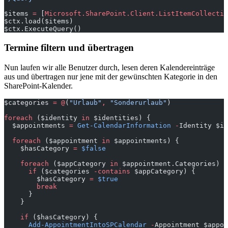
$items 
=
 [
Microsoft.SharePoint.Client.ListItemCollectio
$ctx.load($items)
$ctx.ExecuteQuery()
Termine filtern und übertragen
Nun laufen wir alle Benutzer durch, lesen deren Kalendereinträge
aus und übertragen nur jene mit der gewünschten Kategorie in den
SharePoint-Kalender.
$categories 
=
 @
(
"Urlaub"
,
 "Sonderurlaub"
)
foreach
 ($identity 
in
 $identities) {
  $appointments 
=
 Get-CalendarInformation
 -
Identity $id
  foreach
 ($appointment 
in
 $appointments) {
    $hasCategory 
=
 $false
    foreach
 ($appCategory 
in
 $appointment.Categories) {
      if
 ($categories 
-contains
 $appCategory) {
        $hasCategory 
=
 $true
        break
      }
    }
    if
 ($hasCategory) {
      Add-AppointmentIntoSPCalendar
 -
Appointment $appoi