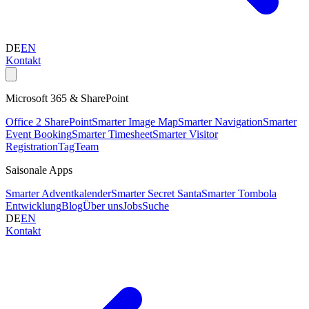
DE
EN
Kontakt
Microsoft 365 & SharePoint
Office 2 SharePoint
Smarter Image Map
Smarter Navigation
Smarter
Event Booking
Smarter Timesheet
Smarter Visitor
Registration
TagTeam
Saisonale Apps
Smarter Adventkalender
Smarter Secret Santa
Smarter Tombola
Entwicklung
Blog
Über uns
Jobs
Suche
DE
EN
Kontakt