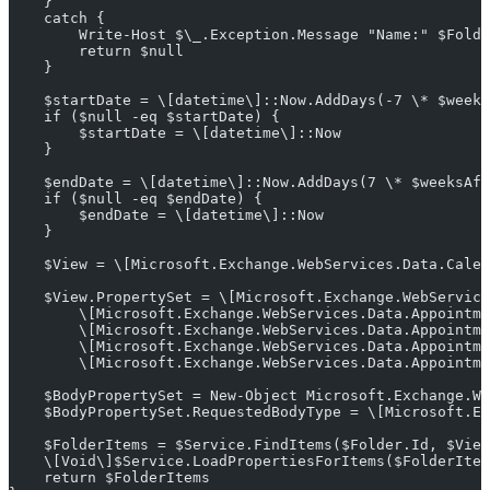
    }
    catch {
        Write-Host $\_.Exception.Message "Name:" $Folde
        return $null
    }
    $startDate = \[datetime\]::Now.AddDays(-7 \* $weeks
    if ($null -eq $startDate) {
        $startDate = \[datetime\]::Now
    }
    $endDate = \[datetime\]::Now.AddDays(7 \* $weeksAft
    if ($null -eq $endDate) {
        $endDate = \[datetime\]::Now
    }
    $View = \[Microsoft.Exchange.WebServices.Data.Calen
    $View.PropertySet = \[Microsoft.Exchange.WebService
        \[Microsoft.Exchange.WebServices.Data.Appointme
        \[Microsoft.Exchange.WebServices.Data.Appointme
        \[Microsoft.Exchange.WebServices.Data.Appointme
        \[Microsoft.Exchange.WebServices.Data.Appointme
    $BodyPropertySet = New-Object Microsoft.Exchange.We
    $BodyPropertySet.RequestedBodyType = \[Microsoft.Ex
    $FolderItems = $Service.FindItems($Folder.Id, $View
    \[Void\]$Service.LoadPropertiesForItems($FolderIte
    return $FolderItems