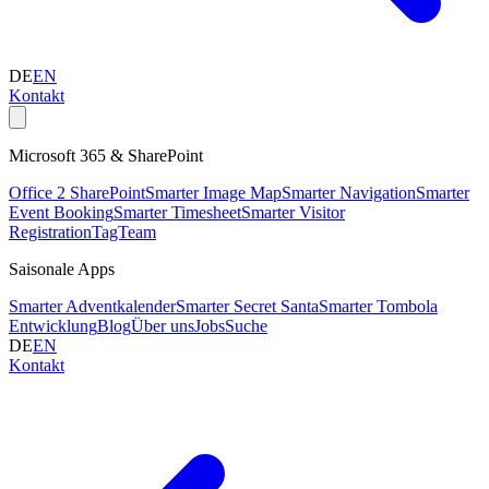
DE
EN
Kontakt
Microsoft 365 & SharePoint
Office 2 SharePoint
Smarter Image Map
Smarter Navigation
Smarter
Event Booking
Smarter Timesheet
Smarter Visitor
Registration
TagTeam
Saisonale Apps
Smarter Adventkalender
Smarter Secret Santa
Smarter Tombola
Entwicklung
Blog
Über uns
Jobs
Suche
DE
EN
Kontakt