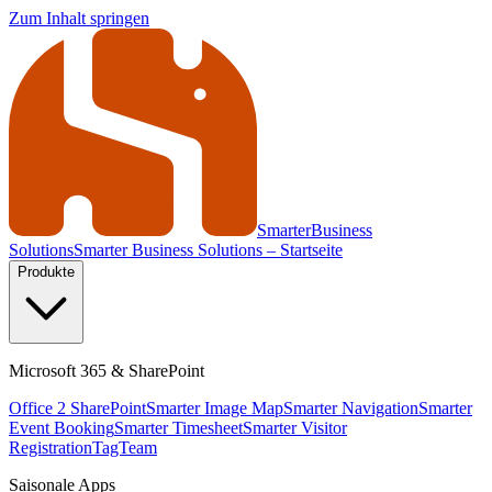
Zum Inhalt springen
Smarter
Business
Solutions
Smarter Business Solutions – Startseite
Produkte
Microsoft 365 & SharePoint
Office 2 SharePoint
Smarter Image Map
Smarter Navigation
Smarter
Event Booking
Smarter Timesheet
Smarter Visitor
Registration
TagTeam
Saisonale Apps