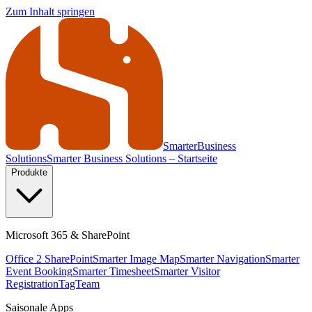
Zum Inhalt springen
Smarter
Business
Solutions
Smarter Business Solutions – Startseite
Produkte
Microsoft 365 & SharePoint
Office 2 SharePoint
Smarter Image Map
Smarter Navigation
Smarter
Event Booking
Smarter Timesheet
Smarter Visitor
Registration
TagTeam
Saisonale Apps