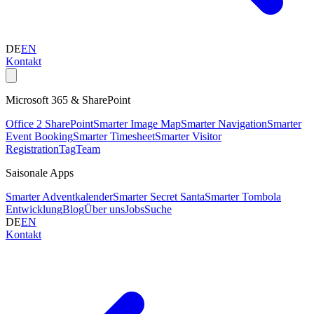
DE
EN
Kontakt
Microsoft 365 & SharePoint
Office 2 SharePoint
Smarter Image Map
Smarter Navigation
Smarter
Event Booking
Smarter Timesheet
Smarter Visitor
Registration
TagTeam
Saisonale Apps
Smarter Adventkalender
Smarter Secret Santa
Smarter Tombola
Entwicklung
Blog
Über uns
Jobs
Suche
DE
EN
Kontakt