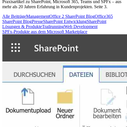
Praxisartikel zu SharePoint, Microsoft 365, Teams und SPFx – aus
mehr als 20 Jahren Erfahrung in Kundenprojekten. Seite 3.
Alle Beiträge
Management
Office 2 SharePoint Blog
Office365
SharePoint Blog
Presse
SharePoint Entwicklung
SharePoint
Lösungen & Produkte
Trailrunning
Web Development
SPFx-Produkte aus dem Microsoft Marketplace