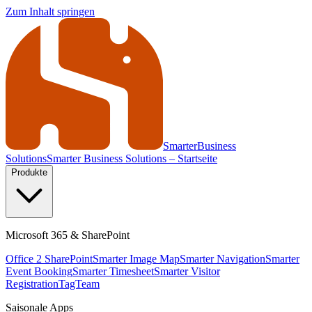
Zum Inhalt springen
Smarter
Business
Solutions
Smarter Business Solutions – Startseite
Produkte
Microsoft 365 & SharePoint
Office 2 SharePoint
Smarter Image Map
Smarter Navigation
Smarter
Event Booking
Smarter Timesheet
Smarter Visitor
Registration
TagTeam
Saisonale Apps