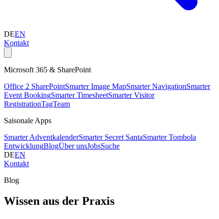
DE
EN
Kontakt
Microsoft 365 & SharePoint
Office 2 SharePoint
Smarter Image Map
Smarter Navigation
Smarter
Event Booking
Smarter Timesheet
Smarter Visitor
Registration
TagTeam
Saisonale Apps
Smarter Adventkalender
Smarter Secret Santa
Smarter Tombola
Entwicklung
Blog
Über uns
Jobs
Suche
DE
EN
Kontakt
Blog
Wissen aus der Praxis